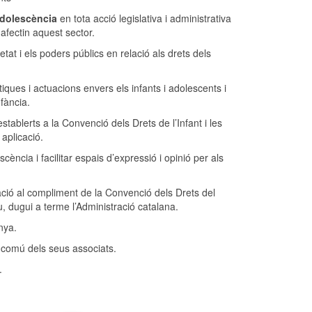
’adolescència
en tota acció legislativa i administrativa
 afectin aquest sector.
tat i els poders públics en relació als drets dels
iques i actuacions envers els infants i adolescents i
nfància.
stablerts a la Convenció dels Drets de l’Infant i les
 aplicació.
escència i facilitar espais d’expressió i opinió per als
ció al compliment de la Convenció dels Drets del
u, dugui a terme l’Administració catalana.
nya.
 comú dels seus associats.
.