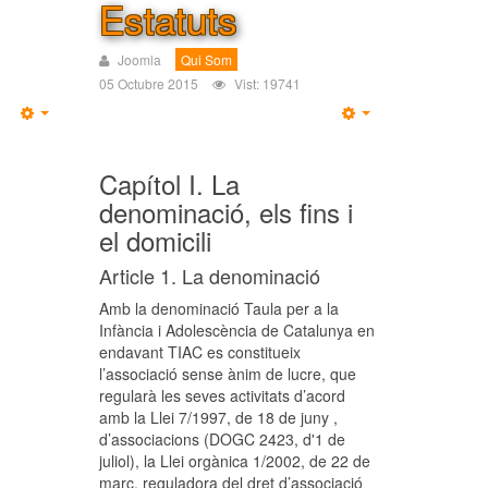
Estatuts
Joomla
Qui Som
05 Octubre 2015
Vist: 19741
Capítol I. La
denominació, els fins i
el domicili
Article 1. La denominació
Amb la denominació Taula per a la
Infància i Adolescència de Catalunya en
endavant TIAC es constitueix
l’associació sense ànim de lucre, que
regularà les seves activitats d’acord
amb la Llei 7/1997, de 18 de juny ,
d’associacions (DOGC 2423, d'1 de
juliol), la Llei orgànica 1/2002, de 22 de
març, reguladora del dret d’associació