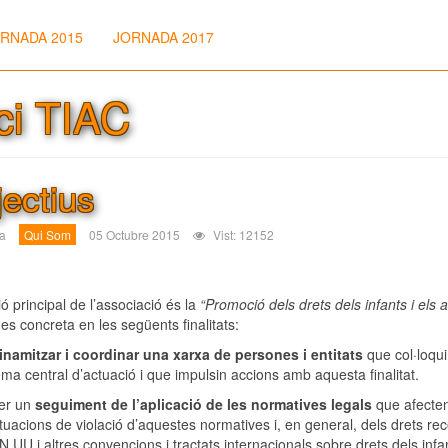
RNADA 2015
JORNADA 2017
ici TIAC
ectius
a
Qui Som
05 Octubre 2015
Vist: 12152
ó principal de l’associació és la
“Promoció dels drets dels infants i els
u es concreta en les següents finalitats:
inamitzar i coordinar una xarxa de persones i entitats
que col·loqui
ema central d’actuació i que impulsin accions amb aquesta finalitat.
er un
seguiment de l’aplicació de les normatives legals
que afecten 
ituacions de violació d’aquestes normatives i, en general, dels drets re
N UU i altres convencions i tractats internacionals sobre drets dels infa