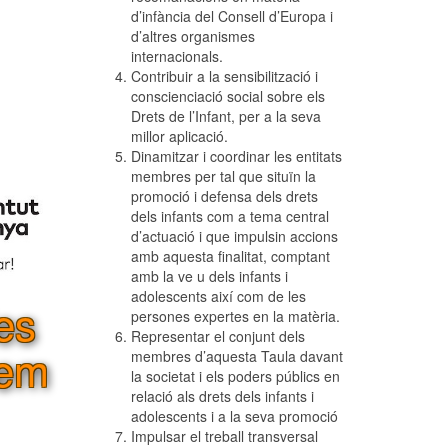
d’infància del Consell d’Europa i
d’altres organismes
internacionals.
Contribuir a la sensibilització i
conscienciació social sobre els
Drets de l’Infant, per a la seva
millor aplicació.
Dinamitzar i coordinar les entitats
membres per tal que situïn la
promoció i defensa dels drets
dels infants com a tema central
d’actuació i que impulsin accions
amb aquesta finalitat, comptant
amb la ve u dels infants i
adolescents així com de les
les
persones expertes en la matèria.
Representar el conjunt dels
mem
membres d’aquesta Taula davant
la societat i els poders públics en
relació als drets dels infants i
adolescents i a la seva promoció
Impulsar el treball transversal