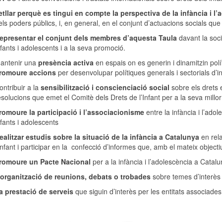
etllar perquè es tingui en compte la perspectiva de la infància i l
els poders públics, i, en general, en el conjunt d’actuacions socials que
epresentar el conjunt dels membres d’aquesta Taula
davant la socie
nfants i adolescents i a la seva promoció.
antenir una
presència activa
en espais on es generin i dinamitzin polít
romoure accions
per desenvolupar polítiques generals i sectorials d’i
ontribuir a la
sensibilització i conscienciació social
sobre els drets e
esolucions que emet el Comitè dels Drets de l’Infant per a la seva millor
romoure la participació i l’associacionisme
entre la infància i l’adol
nfants i adolescents
ealitzar estudis sobre la situació de la infància a Catalunya
en rela
’Infant i participar en la confecció d’informes que, amb el mateix objecti
romoure un Pacte Nacional
per a la infància i l’adolescència a Catalu
’org
anització de reunions, debats o trobades
sobre temes d’interès
a prestació de serveis
que siguin d’interès per les entitats associades