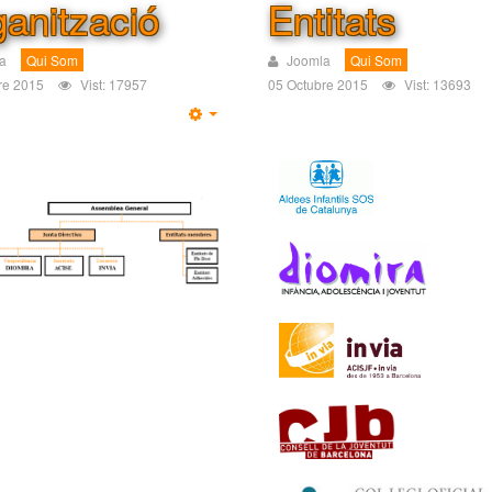
anització
Entitats
a
Qui Som
Joomla
Qui Som
re 2015
Vist: 17957
05 Octubre 2015
Vist: 13693