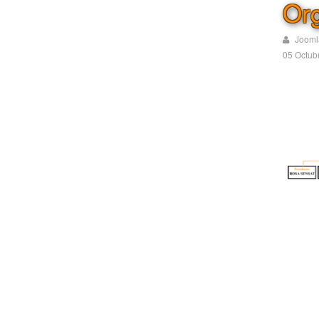
Org
Jooml
05 Octub