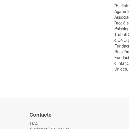
*Entitat
Agape S
Associa
l’acció 
Psicòle
Treball 
d’ONG p
Fundaci
Residèn
Fundaci
d’Infànc
Unides, 
Contacte
TIAC