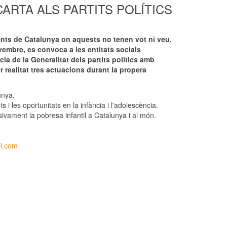
a la CARTA ALS PARTITS POLÍTICS
ents de Catalunya on aquests no tenen vot ni veu.
ovembre, es convoca a les entitats socials
ia de la Generalitat dels partits polítics amb
 realitat tres actuacions durant la propera
unya.
i les oportunitats en la infància i l'adolescència.
ivament la pobresa infantil a Catalunya i al món.
il.com