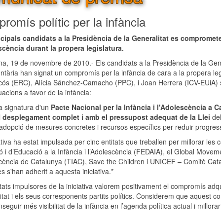
romís polític per la infància
ncipals candidats a la Presidència de la Generalitat es compromete
scència durant la propera legislatura.
na, 19 de novembre de 2010.- Els candidats a la Presidència de la Gene
tària han signat un compromís per la infància de cara a la propera leg
cós (ERC), Alícia Sánchez-Camacho (PPC), i Joan Herrera (ICV-EUiA) s'
uacions a favor de la infància:
a signatura d'un
Pacte Nacional per la Infància i l'Adolescència a 
l
desplegament complet i amb el pressupost adequat de la Llei
del
’adopció de mesures concretes i recursos específics per reduir progre
ativa ha estat impulsada per cinc entitats que treballen per millorar les 
ó i d’Educació a la Infància i l’Adolescència (FEDAIA), el Global Moveme
scència de Catalunya (TIAC), Save the Children i UNICEF – Comitè Catalu
s s'han adherit a aquesta iniciativa.*
tats impulsores de la iniciativa valorem positivament el compromís adqui
itat i els seus corresponents partits polítics. Considerem que aquest 
seguir més visibilitat de la infància en l’agenda política actual i millorar