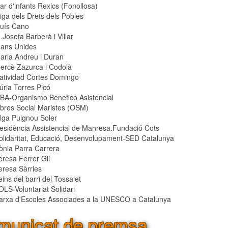
lar d'infants Rexics (Fonollosa)
liga dels Drets dels Pobles
luís Cano
.Josefa Barberà i Villar
ans Unides
aria Andreu i Duran
ercè Zazurca i Codolà
atividad Cortes Domingo
úria Torres Picó
BA-Organismo Benefico Asistencial
bres Social Maristes (OSM)
lga Puignou Soler
esidència Assistencial de Manresa.Fundació Cots
olidaritat, Educació, Desenvolupament-SED Catalunya
ònia Parra Carrera
eresa Ferrer Gil
eresa Sàrries
eins del barri del Tossalet
OLS-Voluntariat Solidari
arxa d'Escoles Associades a la UNESCO a Catalunya
municat de premsa