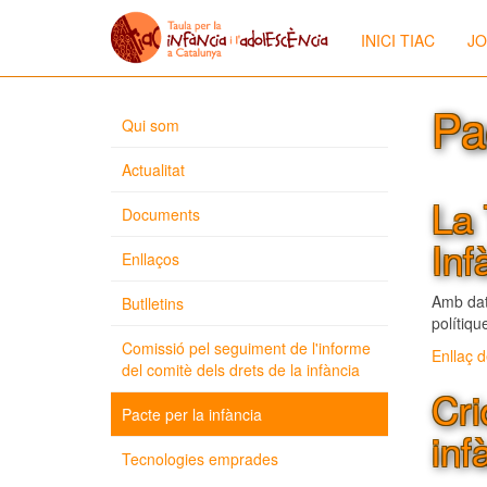
INICI TIAC
JO
Pa
Qui som
Actualitat
La 
Documents
Inf
Enllaços
Amb dat
Butlletins
polítiqu
Comissió pel seguiment de l'informe
Enllaç d
del comitè dels drets de la infància
Cri
Pacte per la infància
inf
Tecnologies emprades