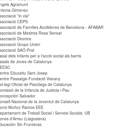
ngels Agramunt
ntonia Gimenez
ssociació "in via"
ssociació CEPS
ssociació de Famílies Acollidores de Barcelona - AFABAR
ssociació de Mestres Rosa Sensat
ssociació Diomira
ssociació Grupo Unión
ssociació SAÓ-Prat
asal dels Infants per a l'acció social als barris
asals de Joves de Catalunya
EESC
entre Educatiu Sant Josep
entre Passatge-Fundació Viarany
ol·legi Oficial de Psicòlegs de Catalunya
omissió de la Infància de Justicia i Pau
oncepción Salvador
onsell Nacional de la Joventut de Catalunya
onxi Muñoz Ramos EEE
epartament de Treball Social i Serveis Socials. UB
ones d'Arreu (Llagostera)
ducación Sin Fronteras