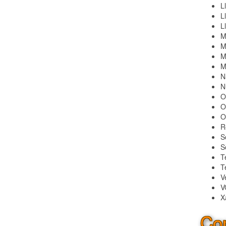
L
L
L
M
M
M
M
N
N
O
O
O
R
S
S
T
T
V
V
X
Co