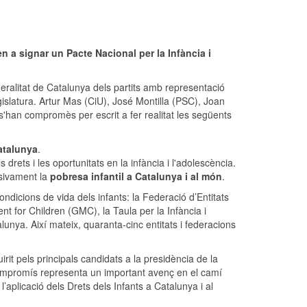
n a signar un Pacte Nacional per la Infància i
ralitat de Catalunya dels partits amb representació
islatura. Artur Mas (CiU), José Montilla (PSC), Joan
han compromès per escrit a fer realitat les següents
Catalunya
.
s drets i les oportunitats en la infància i l'adolescència.
ssivament la
pobresa infantil a Catalunya i al món
.
condicions de vida dels infants: la Federació d’Entitats
nt for Children (GMC), la Taula per la Infància i
nya. Així mateix, quaranta-cinc entitats i federacions
rit pels principals candidats a la presidència de la
compromís representa un important avenç en el camí
 l’aplicació dels Drets dels Infants a Catalunya i al