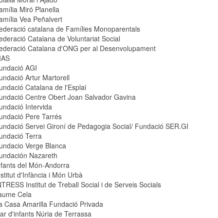
amília Miró Planella
amília Vea Peñalvert
ederació catalana de Famílies Monoparentals
ederació Catalana de Voluntariat Social
ederació Catalana d'ONG per al Desenvolupament
IAS
undació AGI
undació Artur Martorell
undació Catalana de l'Esplai
undació Centre Obert Joan Salvador Gavina
undació Intervida
undació Pere Tarrés
undació Servei Gironí de Pedagogia Social/ Fundació SER.GI
undació Terra
undacio Verge Blanca
undación Nazareth
nfants del Món-Andorra
nstitut d'Infància i Món Urbà
NTRESS Institut de Treball Social i de Serveis Socials
aume Cela
a Casa Amarilla Fundació Privada
lar d'infants Núria de Terrassa