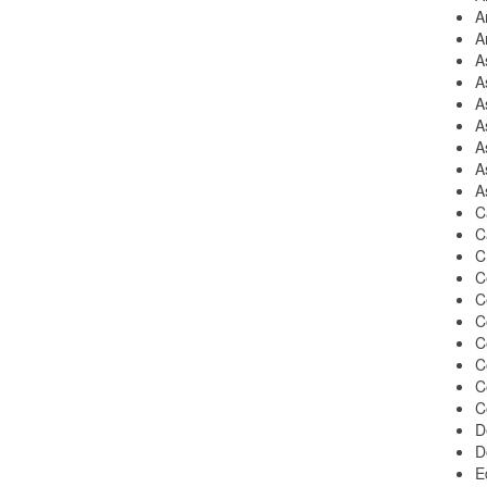
A
A
A
A
A
A
A
A
A
C
C
C
C
C
C
C
C
C
C
D
D
E