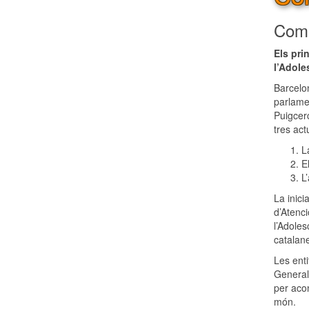
Comp
Els pri
l’Adole
Barcelo
parlamen
Puigcer
tres act
L
E
L
La inici
d’Atenci
l’Adole
catalane
Les enti
General
per acon
món.