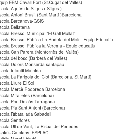
quip EBM Cavall Fort (St.Cugat del Vallès)
scola Agnès de Sitges ( Sitges )
scola Antoni Brusi, (Sant Martí )Barcelona
scola Barcanova-GSIS
scola Bellaterra
scola Bressol Municipal "El Gall Mullat"
scola Bressol Pública La Rodeta del Molí - Equip Educatiu
scola Bressol Pública la Verema - Equip educatiu
scola Can Parera (Montornès del Vallès)
scola del bosc (Barberà del Vallès)
scola Dolors Monserdà santapau
scola Infantil Mafalda
scola La Farigola del Clot (Barcelona, St Martí)
scola Lliure El Sol
scola Mercè Rodoreda Barcelona
scola Miralletes (Barcelona)
scola Pau Delcòs Tarragona
scola Pia Sant Antoni (Barcelona)
scola Ribatallada Sabadell
scola Sentfores
scola Ull de Vent, La Bisbal del Penedès
splais Catalans, ESPLAC
ulàlia Moral i Ajadó