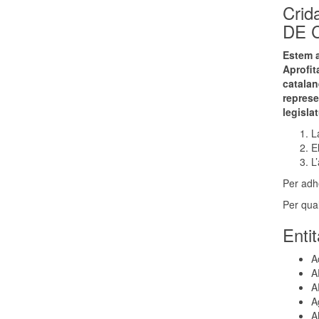
Crid
DE 
Estem a
Aprofit
catalan
represe
legisla
L
E
L
Per adh
Per qua
Enti
A
A
A
A
A