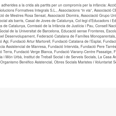
s adherides a la crida als partits per un compromís per la infància: Ac
olucions Formatives Integrals S.L., Associacions “in via”, Associació 
ció de Mestres Rosa Sensat, Associació Diomira, Associació Grupo Unió
social als barris, Casal de Joves de Catalunya, Col·legi d’Educadors i E
gs de Catalunya, Comissió de la Infància de Justícia i Pau, Consell Na
Social de la Universitat de Barcelona, Educació sense Fronteres, Escol
el Desenvolupament, Federació Catalana de Famílies Monoparentals, F
ó Agi, Fundació Artur Martorell, Fundació Catalana de l’Esplai, Funda
cia Assistencial de Manresa, Fundació Intervida, Fundació Pere Tarrés
ó Terra, Fundació Verge Blanca, Fundació Viarany-Centre Passatge, Fu
ia i Món Urbà, Institut de Treball Social i de Serveis Socials, La Casa 
Organismo Benéfico Asistencial, Obres Socials Maristes i Voluntariat So