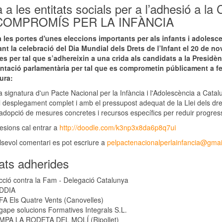
a a les entitats socials per a l’adhesió 
COMPROMÍS PER LA INFÀNCIA
 les portes d'unes eleccions importants per als infants i adolesc
ant la celebració del Dia Mundial dels Drets de l’Infant el 20 de n
es per tal que s’adhereixin a una crida als candidats a la Presidènc
ntació parlamentària per tal que es comprometin públicament a fer
tura:
a signatura d'un Pacte Nacional per la Infància i l'Adolescència a Catal
l desplegament complet i amb el pressupost adequat de la Llei dels drets 
’adopció de mesures concretes i recursos específics per reduir progress
esions cal entrar a
http://doodle.com/k3np3x8da6p8q7ui
lsevol comentari es pot escriure a
pelpactenacionalperlainfancia@gma
tats adherides
cció contra la Fam - Delegació Catalunya
DDIA
FA Els Quatre Vents (Canovelles)
gape solucions Formatives Integrals S.L.
MPA LA RODETA DEL MOLÍ (Ripollet)