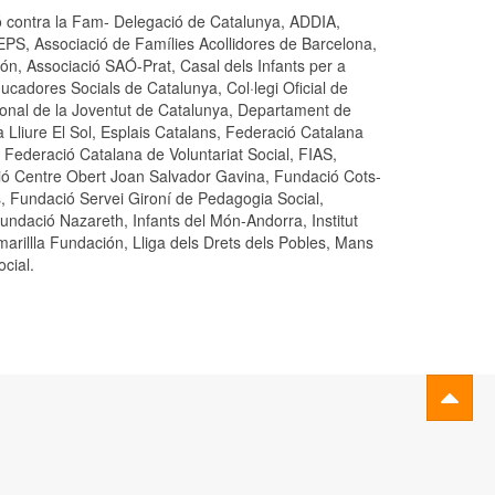
ció contra la Fam- Delegació de Catalunya, ADDIA,
CEPS, Associació de Famílies Acollidores de Barcelona,
n, Associació SAÓ-Prat, Casal dels Infants per a
ducadores Socials de Catalunya, Col·legi Oficial de
cional de la Joventut de Catalunya, Departament de
a Lliure El Sol, Esplais Catalans, Federació Catalana
ederació Catalana de Voluntariat Social, FIAS,
ció Centre Obert Joan Salvador Gavina, Fundació Cots-
, Fundació Servei Gironí de Pedagogia Social,
ndació Nazareth, Infants del Món-Andorra, Institut
Amarillla Fundación, Lliga dels Drets dels Pobles, Mans
cial.