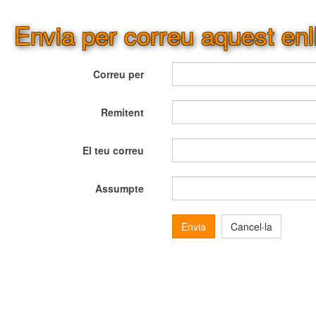
Envia per correu aquest enl
×
Correu per
Remitent
El teu correu
Assumpte
Envia
Cancel·la