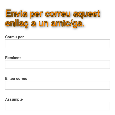
Envia per correu aquest
×
enllaç a un amic/ga.
Correu per
Remitent
El teu correu
Assumpte